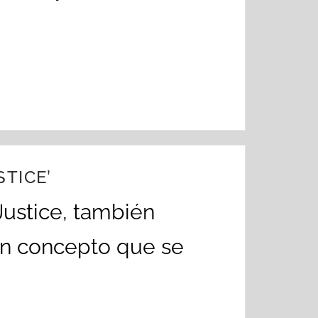
STICE’
ustice, también
 un concepto que se