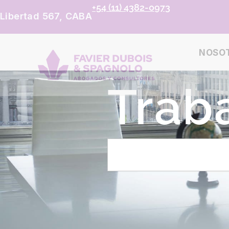
+54 (11) 4382-0973
Libertad 567, CABA
NOSO
Trab
B
u
s
c
a
r