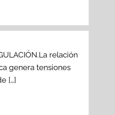
GULACIÓN.La relación
ica genera tensiones
e […]