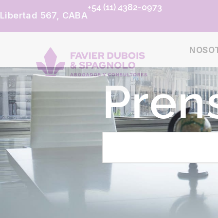
+54 (11) 4382-0973
Libertad 567, CABA
NOSO
Pren
B
u
s
c
a
r