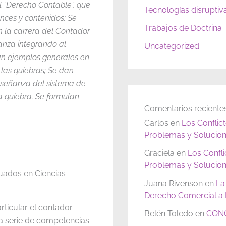
el “Derecho Contable”, que
Tecnologías disruptiv
ances y contenidos; Se
Trabajos de Doctrina
en la carrera del Contador
ñanza integrando al
Uncategorized
an ejemplos generales en
las quiebras; Se dan
enseñanza del sistema de
a quiebra. Se formulan
Comentarios reciente
Carlos
en
Los Conflic
Problemas y Solucion
Graciela
en
Los Confl
Problemas y Solucion
duados en Ciencias
Juana Rivenson
en
La
Derecho Comercial a P
rticular el contador
Belén Toledo
en
CONC
una serie de competencias