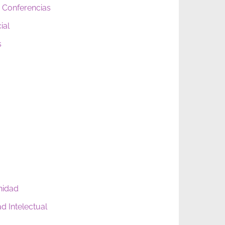
 Conferencias
ial
s
nidad
d Intelectual