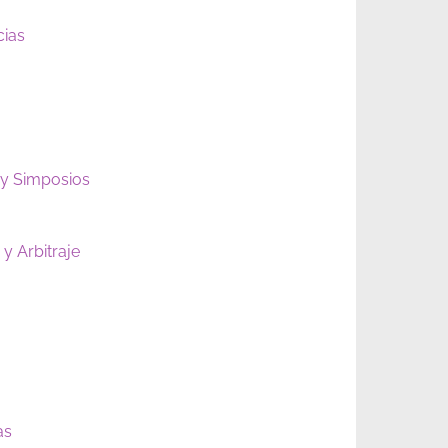
cias
 y Simposios
y Arbitraje
as