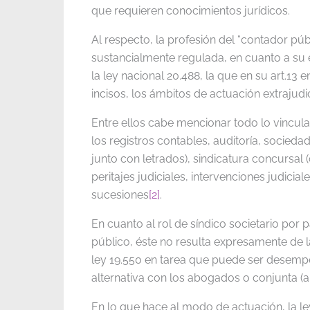
que requieren conocimientos jurídicos.
Al respecto, la profesión del “contador púb
sustancialmente regulada, en cuanto a su e
la ley nacional 20.488, la que en su art.13
incisos, los ámbitos de actuación extrajudici
Entre ellos cabe mencionar todo lo vincula
los registros contables, auditoría, socied
junto con letrados), sindicatura concursal (
peritajes judiciales, intervenciones judicial
sucesiones
[2]
.
En cuanto al rol de síndico societario por 
público, éste no resulta expresamente de la
ley 19.550 en tarea que puede ser desem
alternativa con los abogados o conjunta (art
En lo que hace al modo de actuación, la ley