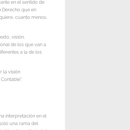
nte en el sentido de
n Derecho que en
equiere, cuanto menos,
exto, visión,
onal de los que van a
erentes a la de los
 la visión
 Contable”.
 interpretación en el
solo una rama del