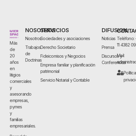
NOSOTROS
SERVICIOS
DIFUSION
CONTA
Nosotros
Sociedades y asociaciones
Noticias
Teléfono:
Más
11 4382 0
Trabajos
Derecho Societario
Prensa
de
de
Mail:
20
Fideicomisos y Negocios
Discursos y
Doctrinas
administra
años
Conferencias
Empresa familiar y planificación
en
patrimonial
Polític
litigios
privac
Servicio Notarial y Contable
comerciales
y
asesorando
empresas,
pymes
y
familias
empresariales.