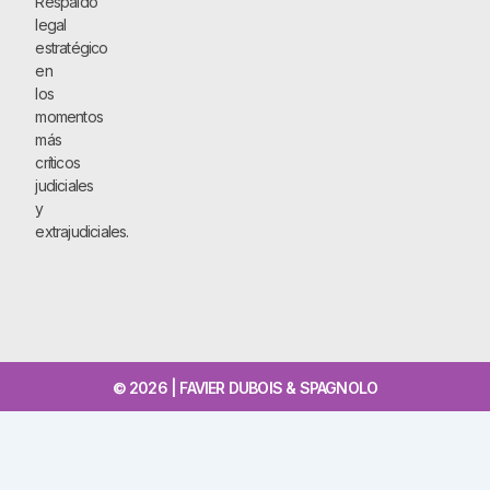
Respaldo
legal
estratégico
en
los
momentos
más
críticos
judiciales
y
extrajudiciales.
© 2026 | FAVIER DUBOIS & SPAGNOLO