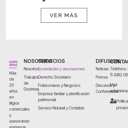
VER MÁS
NOSOTROS
SERVICIOS
DIFUSION
CONTA
Nosotros
Sociedades y asociaciones
Noticias
Teléfono:
Más
11 4382 0
Trabajos
Derecho Societario
Prensa
de
de
Mail:
20
Fideicomisos y Negocios
Discursos y
Doctrinas
administra
años
Conferencias
Empresa familiar y planificación
en
patrimonial
Polític
litigios
privac
Servicio Notarial y Contable
comerciales
y
asesorando
empresas,