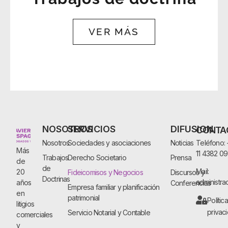
VER MÁS
NOSOTROS
SERVICIOS
DIFUSION
CONTA
Nosotros
Sociedades y asociaciones
Noticias
Teléfono:
Más
11 4382 0
Trabajos
Derecho Societario
Prensa
de
de
Mail:
20
Fideicomisos y Negocios
Discursos y
Doctrinas
administra
años
Conferencias
Empresa familiar y planificación
en
patrimonial
Polític
litigios
privac
Servicio Notarial y Contable
comerciales
y