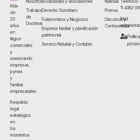
Nosotros
Sociedades y asociaciones
Noticias
Teléfono:
Más
11 4382 0
Trabajos
Derecho Societario
Prensa
de
de
Mail:
20
Fideicomisos y Negocios
Discursos y
Doctrinas
administra
años
Conferencias
Empresa familiar y planificación
en
patrimonial
Polític
litigios
privac
Servicio Notarial y Contable
comerciales
y
asesorando
empresas,
pymes
y
familias
empresariales.
Respaldo
legal
estratégico
en
los
momentos