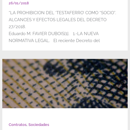
26/01/2018
“LA PROHIBICION DEL ‘TESTAFERRO’ COMO “SOCIO”.
ALCANCES Y EFECTOS LEGALES DEL DECRETO
27/2018.
Eduardo M. FAVIER DUBOIS[1]. 1.-LA NUEVA
NORMATIVA LEGAL. El reciente Decreto del
,
Contratos
Sociedades