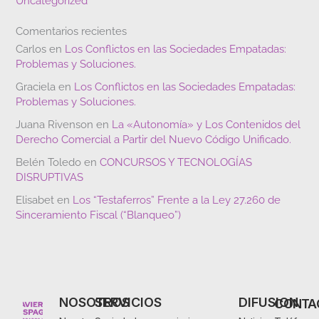
Uncategorized
Comentarios recientes
Carlos
en
Los Conflictos en las Sociedades Empatadas:
Problemas y Soluciones.
Graciela
en
Los Conflictos en las Sociedades Empatadas:
Problemas y Soluciones.
Juana Rivenson
en
La «Autonomía» y Los Contenidos del
Derecho Comercial a Partir del Nuevo Código Unificado.
Belén Toledo
en
CONCURSOS Y TECNOLOGÍAS
DISRUPTIVAS
Elisabet
en
Los “Testaferros” Frente a la Ley 27.260 de
Sinceramiento Fiscal (“Blanqueo”)
NOSOTROS
SERVICIOS
DIFUSION
CONTA