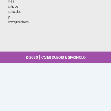
más
críticos
judiciales
y
extrajudiciales.
© 2026 | FAVIER DUBOIS & SPAGNOLO