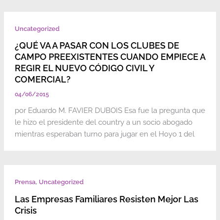
Uncategorized
¿QUÉ VA A PASAR CON LOS CLUBES DE
CAMPO PREEXISTENTES CUANDO EMPIECE A
REGIR EL NUEVO CÓDIGO CIVIL Y
COMERCIAL?
04/06/2015
por Eduardo M. FAVIER DUBOIS Esa fue la pregunta que
le hizo el presidente del country a un socio abogado
mientras esperaban turno para jugar en el Hoyo 1 del
,
Prensa
Uncategorized
Las Empresas Familiares Resisten Mejor Las
Crisis