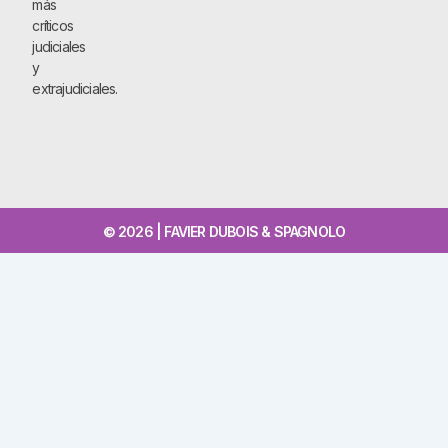
más
críticos
judiciales
y
extrajudiciales.
© 2026 | FAVIER DUBOIS & SPAGNOLO