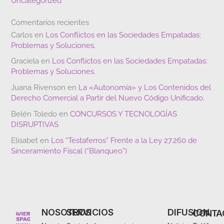
Uncategorized
Comentarios recientes
Carlos
en
Los Conflictos en las Sociedades Empatadas:
Problemas y Soluciones.
Graciela
en
Los Conflictos en las Sociedades Empatadas:
Problemas y Soluciones.
Juana Rivenson
en
La «Autonomía» y Los Contenidos del
Derecho Comercial a Partir del Nuevo Código Unificado.
Belén Toledo
en
CONCURSOS Y TECNOLOGÍAS
DISRUPTIVAS
Elisabet
en
Los “Testaferros” Frente a la Ley 27.260 de
Sinceramiento Fiscal (“Blanqueo”)
NOSOTROS
SERVICIOS
DIFUSION
CONTA