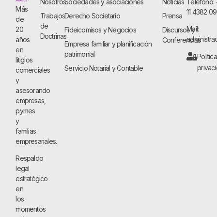
Nosotros
Sociedades y asociaciones
Noticias
Teléfono:
Más
11 4382 0
Trabajos
Derecho Societario
Prensa
de
de
Mail:
20
Fideicomisos y Negocios
Discursos y
Doctrinas
administra
años
Conferencias
Empresa familiar y planificación
en
patrimonial
Polític
litigios
privac
Servicio Notarial y Contable
comerciales
y
asesorando
empresas,
pymes
y
familias
empresariales.
Respaldo
legal
estratégico
en
los
momentos