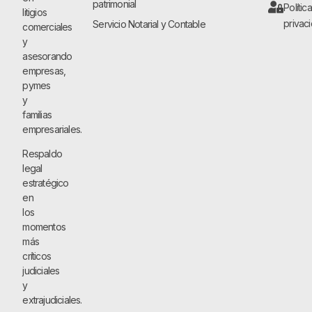
patrimonial
Polític
litigios
privac
Servicio Notarial y Contable
comerciales
y
asesorando
empresas,
pymes
y
familias
empresariales.
Respaldo
legal
estratégico
en
los
momentos
más
críticos
judiciales
y
extrajudiciales.