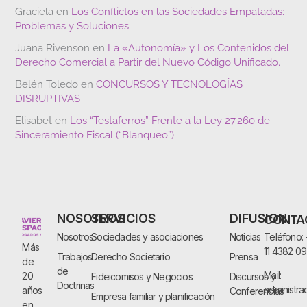
Graciela
en
Los Conflictos en las Sociedades Empatadas:
Problemas y Soluciones.
Juana Rivenson
en
La «Autonomía» y Los Contenidos del
Derecho Comercial a Partir del Nuevo Código Unificado.
Belén Toledo
en
CONCURSOS Y TECNOLOGÍAS
DISRUPTIVAS
Elisabet
en
Los “Testaferros” Frente a la Ley 27.260 de
Sinceramiento Fiscal (“Blanqueo”)
NOSOTROS
SERVICIOS
DIFUSION
CONTA
Nosotros
Sociedades y asociaciones
Noticias
Teléfono:
Más
11 4382 0
Trabajos
Derecho Societario
Prensa
de
de
Mail:
20
Fideicomisos y Negocios
Discursos y
Doctrinas
administra
años
Conferencias
Empresa familiar y planificación
en