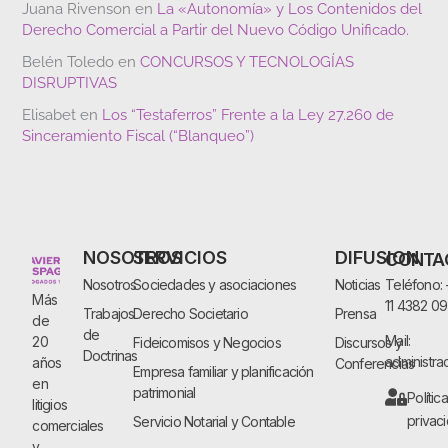
Juana Rivenson
en
La «Autonomía» y Los Contenidos del
Derecho Comercial a Partir del Nuevo Código Unificado.
Belén Toledo
en
CONCURSOS Y TECNOLOGÍAS
DISRUPTIVAS
Elisabet
en
Los “Testaferros” Frente a la Ley 27.260 de
Sinceramiento Fiscal (“Blanqueo”)
NOSOTROS
SERVICIOS
DIFUSION
CONTA
Nosotros
Sociedades y asociaciones
Noticias
Teléfono:
Más
11 4382 0
Trabajos
Derecho Societario
Prensa
de
de
Mail:
20
Fideicomisos y Negocios
Discursos y
Doctrinas
administra
años
Conferencias
Empresa familiar y planificación
en
patrimonial
Polític
litigios
privac
Servicio Notarial y Contable
comerciales
y