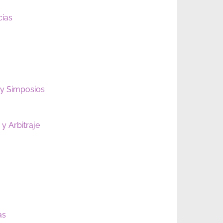
cias
 y Simposios
y Arbitraje
as