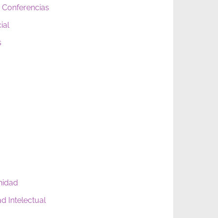
 Conferencias
ial
s
nidad
d Intelectual