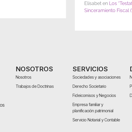
Elisabet
en
Los “Testa
Sinceramiento Fiscal 
NOSOTROS
SERVICIOS
Nosotros
Sociedades y asociaciones
N
Trabajos de Doctrinas
Derecho Societario
P
Fideicomisos y Negocios
D
cos
Empresa familiar y
planificación patrimonial
Servicio Notarial y Contable