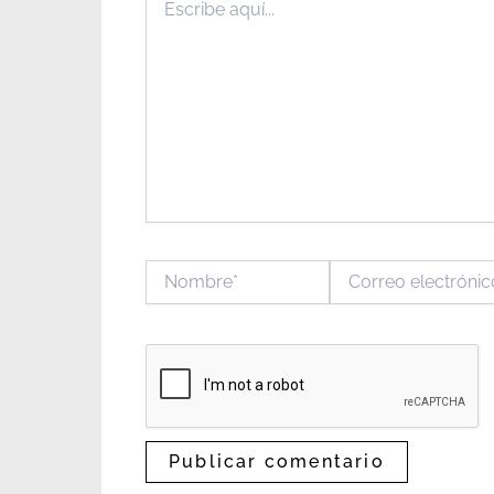
aquí...
Nombre*
Correo
electrónico*