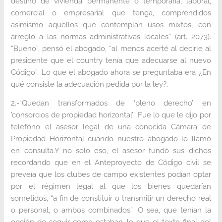
destino de vivienda permanente o temporaria, laboral,
comercial o empresarial que tenga, comprendidos
asimismo aquellos que contemplan usos mixtos, con
arreglo a las normas administrativas locales” (art. 2073).
“Bueno”, pensó el abogado, “al menos acerté al decirle al
presidente que el country tenía que adecuarse al nuevo
Código”. Lo que el abogado ahora se preguntaba era ¿En
qué consiste la adecuación pedida por la ley?.
2.-“Quedan transformados de ‘pleno derecho’ en
’consorcios de propiedad horizontal’” Fue lo que le dijo por
telefóno el asesor legal de una conocida Cámara de
Propiedad Horizontal cuando nuestro abogado lo llamó
en consulta.Y no solo eso, el asesor fundó sus dichos
recordando que en el Anteproyecto de Código civil se
preveía que los clubes de campo existentes podían optar
por el régimen legal al que los bienes quedarían
sometidos, “a fin de constituir o transmitir un derecho real
o personal, o ambos combinados”. O sea, que tenían la
opción de seguir como estaban, lo que el texto final del