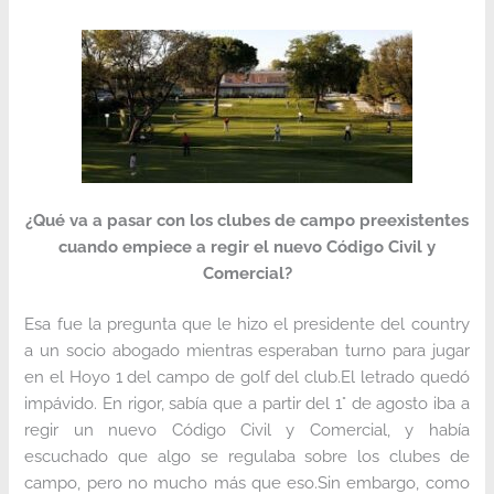
¿Qué va a pasar con los clubes de campo preexistentes
cuando empiece a regir el nuevo Código Civil y
Comercial?
Esa fue la pregunta que le hizo el presidente del country
a un socio abogado mientras esperaban turno para jugar
en el Hoyo 1 del campo de golf del club.El letrado quedó
impávido. En rigor, sabía que a partir del 1° de agosto iba a
regir un nuevo Código Civil y Comercial, y había
escuchado que algo se regulaba sobre los clubes de
campo, pero no mucho más que eso.Sin embargo, como