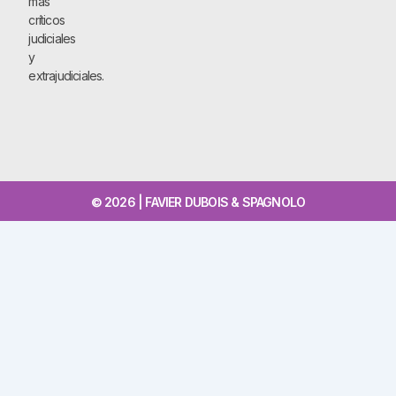
más
críticos
judiciales
y
extrajudiciales.
© 2026 | FAVIER DUBOIS & SPAGNOLO