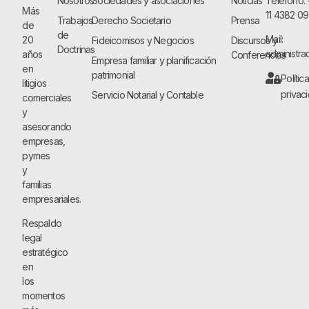
Nosotros
Sociedades y asociaciones
Noticias
Teléfono:
Más
11 4382 0
Trabajos
Derecho Societario
Prensa
de
de
Mail:
20
Fideicomisos y Negocios
Discursos y
Doctrinas
administra
años
Conferencias
Empresa familiar y planificación
en
patrimonial
Polític
litigios
privac
Servicio Notarial y Contable
comerciales
y
asesorando
empresas,
pymes
y
familias
empresariales.
Respaldo
legal
estratégico
en
los
momentos