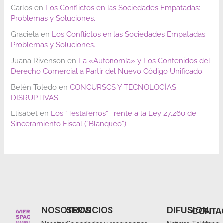
Carlos
en
Los Conflictos en las Sociedades Empatadas:
Problemas y Soluciones.
Graciela
en
Los Conflictos en las Sociedades Empatadas:
Problemas y Soluciones.
Juana Rivenson
en
La «Autonomía» y Los Contenidos del
Derecho Comercial a Partir del Nuevo Código Unificado.
Belén Toledo
en
CONCURSOS Y TECNOLOGÍAS
DISRUPTIVAS
Elisabet
en
Los “Testaferros” Frente a la Ley 27.260 de
Sinceramiento Fiscal (“Blanqueo”)
NOSOTROS
SERVICIOS
DIFUSION
CONTA