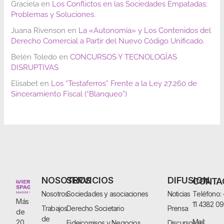
Graciela
en
Los Conflictos en las Sociedades Empatadas:
Problemas y Soluciones.
Juana Rivenson
en
La «Autonomía» y Los Contenidos del
Derecho Comercial a Partir del Nuevo Código Unificado.
Belén Toledo
en
CONCURSOS Y TECNOLOGÍAS
DISRUPTIVAS
Elisabet
en
Los “Testaferros” Frente a la Ley 27.260 de
Sinceramiento Fiscal (“Blanqueo”)
NOSOTROS
SERVICIOS
DIFUSION
CONTA
Nosotros
Sociedades y asociaciones
Noticias
Teléfono:
Más
11 4382 0
Trabajos
Derecho Societario
Prensa
de
de
Mail:
20
Fideicomisos y Negocios
Discursos y