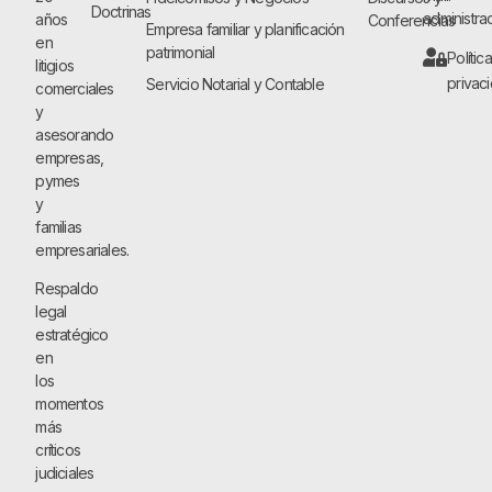
Doctrinas
administra
años
Conferencias
Empresa familiar y planificación
en
patrimonial
Polític
litigios
privac
Servicio Notarial y Contable
comerciales
y
asesorando
empresas,
pymes
y
familias
empresariales.
Respaldo
legal
estratégico
en
los
momentos
más
críticos
judiciales