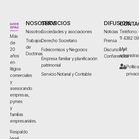
NOSOTROS
SERVICIOS
DIFUSION
CONTA
Nosotros
Sociedades y asociaciones
Noticias
Teléfono:
Más
11 4382 0
Trabajos
Derecho Societario
Prensa
de
de
Mail:
20
Fideicomisos y Negocios
Discursos y
Doctrinas
administra
años
Conferencias
Empresa familiar y planificación
en
patrimonial
Polític
litigios
privac
Servicio Notarial y Contable
comerciales
y
asesorando
empresas,
pymes
y
familias
empresariales.
Respaldo
legal