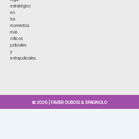
estratégico
en
los
momentos
más
críticos
judiciales
y
extrajudiciales.
© 2026 | FAVIER DUBOIS & SPAGNOLO