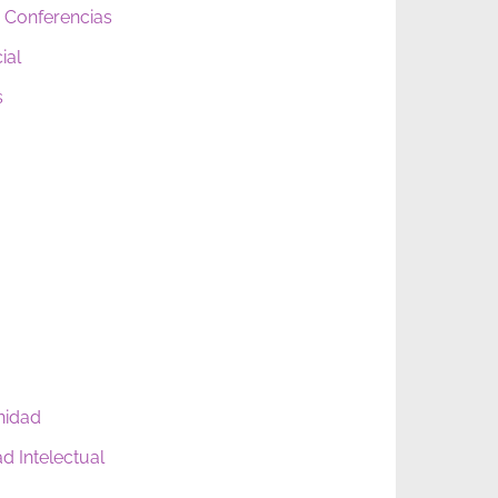
 Conferencias
ial
s
nidad
d Intelectual