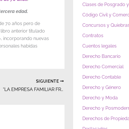
Clases de Posgrado y
tercera edad.
Código Civil y Comerc
 de 70 años pero de
Concursos y Quiebra
 libro anterior titulado
Contratos
», incorporando nuevas
personales habidas
Cuentos legales
Derecho Bancario
Derecho Comercial
Derecho Contable
SIGUIENTE
Derecho y Género
“LA EMPRESA FAMILIAR FRENTE A LA LEY DE SOCIEDADES»
Derecho y Moda
Derecho y Posmoder
Derechos de Propieda
Destacados