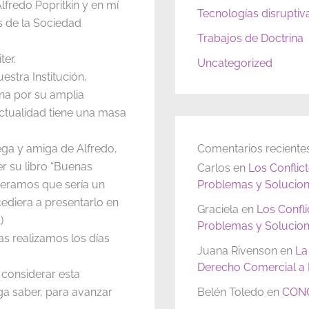
Alfredo Popritkin y en mí
Tecnologías disruptiv
s de la Sociedad
Trabajos de Doctrina
er.
Uncategorized
stra Institución,
na por su amplia
 actualidad tiene una masa
ega y amiga de Alfredo,
Comentarios reciente
 su libro “Buenas
Carlos
en
Los Conflic
deramos que sería un
Problemas y Solucion
cediera a presentarlo en
Graciela
en
Los Confl
)
Problemas y Solucion
as realizamos los días
Juana Rivenson
en
La
Derecho Comercial a P
 considerar esta
aga saber, para avanzar
Belén Toledo
en
CONC