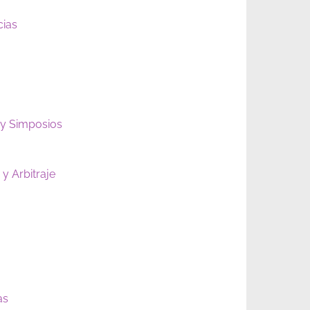
cias
 y Simposios
y Arbitraje
as