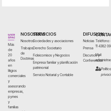
NOSOTROS
SERVICIOS
DIFUSION
CONTA
Nosotros
Sociedades y asociaciones
Noticias
Teléfono:
Más
11 4382 0
Trabajos
Derecho Societario
Prensa
de
de
Mail:
20
Fideicomisos y Negocios
Discursos y
Doctrinas
administra
años
Conferencias
Empresa familiar y planificación
en
patrimonial
Polític
litigios
privac
Servicio Notarial y Contable
comerciales
y
asesorando
empresas,
pymes
y
familias