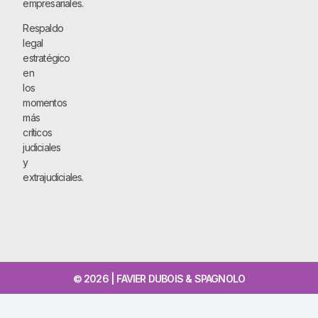
empresariales.
Respaldo
legal
estratégico
en
los
momentos
más
críticos
judiciales
y
extrajudiciales.
© 2026 | FAVIER DUBOIS & SPAGNOLO