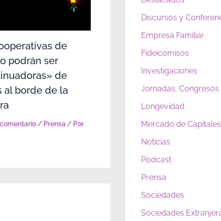
Discursos y Conferen
Empresa Familiar
ooperativas de
Fideicomisos
jo podrán ser
Investigaciones
inuadoras» de
Jornadas, Congresos
s al borde de la
ra
Longevidad
Mercado de Capitales 
 comentario
/
Prensa
/ Por
Noticias
Podcast
Prensa
Sociedades
Sociedades Extranjer