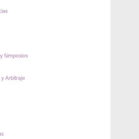
cias
 y Simposios
y Arbitraje
as