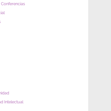
 Conferencias
ial
s
nidad
d Intelectual