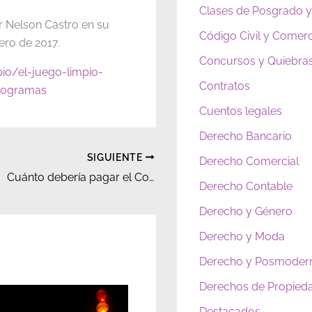
Clases de Posgrado y
or Nelson Castro en su
Código Civil y Comerc
ero de 2017.
Concursos y Quiebra
io/el-juego-limpio-
Contratos
programas
Cuentos legales
Derecho Bancario
SIGUIENTE
Derecho Comercial
Cuánto debería pagar el Correo según el juez que decretó la quiebra. Nota periodística.
Derecho Contable
Derecho y Género
Derecho y Moda
Derecho y Posmoder
Derechos de Propieda
Destacados