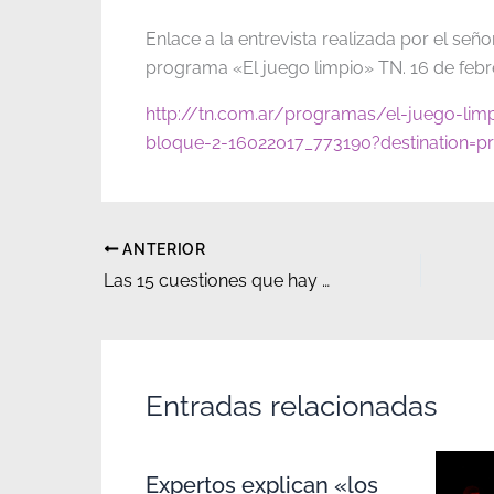
Enlace a la entrevista realizada por el señ
programa «El juego limpio» TN. 16 de febr
http://tn.com.ar/programas/el-juego-limp
bloque-2-16022017_773190?destination=
ANTERIOR
Las 15 cuestiones que hay que saber en el caso del correo.
Entradas relacionadas
Expertos explican «los