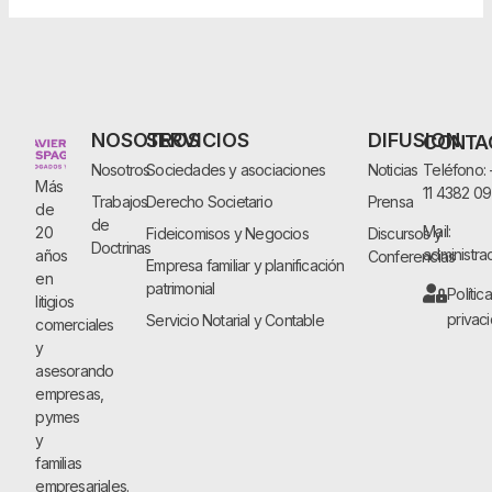
NOSOTROS
SERVICIOS
DIFUSION
CONTA
Nosotros
Sociedades y asociaciones
Noticias
Teléfono:
Más
11 4382 0
Trabajos
Derecho Societario
Prensa
de
de
Mail:
20
Fideicomisos y Negocios
Discursos y
Doctrinas
administra
años
Conferencias
Empresa familiar y planificación
en
patrimonial
Polític
litigios
privac
Servicio Notarial y Contable
comerciales
y
asesorando
empresas,
pymes
y
familias
empresariales.