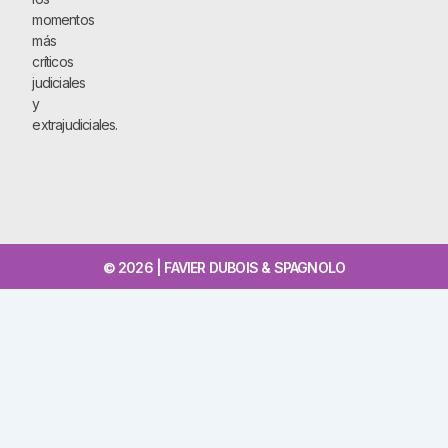
momentos
más
críticos
judiciales
y
extrajudiciales.
© 2026 | FAVIER DUBOIS & SPAGNOLO