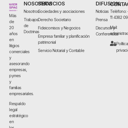
NOSOTROS
SERVICIOS
DIFUSION
CONTA
Nosotros
Sociedades y asociaciones
Noticias
Teléfono:
Más
11 4382 0
Trabajos
Derecho Societario
Prensa
de
de
Mail:
20
Fideicomisos y Negocios
Discursos y
Doctrinas
administra
años
Conferencias
Empresa familiar y planificación
en
patrimonial
Polític
litigios
privac
Servicio Notarial y Contable
comerciales
y
asesorando
empresas,
pymes
y
familias
empresariales.
Respaldo
legal
estratégico
en
los