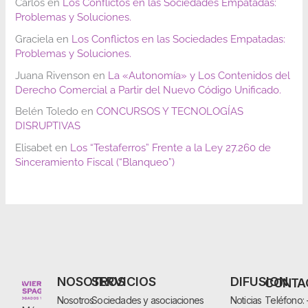
Carlos
en
Los Conflictos en las Sociedades Empatadas:
Problemas y Soluciones.
Graciela
en
Los Conflictos en las Sociedades Empatadas:
Problemas y Soluciones.
Juana Rivenson
en
La «Autonomía» y Los Contenidos del
Derecho Comercial a Partir del Nuevo Código Unificado.
Belén Toledo
en
CONCURSOS Y TECNOLOGÍAS
DISRUPTIVAS
Elisabet
en
Los “Testaferros” Frente a la Ley 27.260 de
Sinceramiento Fiscal (“Blanqueo”)
NOSOTROS
SERVICIOS
DIFUSION
CONTA
Nosotros
Sociedades y asociaciones
Noticias
Teléfono: