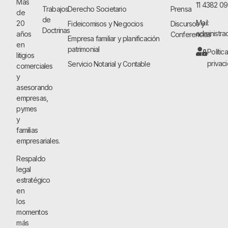
Más
11 4382 0
Trabajos
Derecho Societario
Prensa
de
de
Mail:
20
Fideicomisos y Negocios
Discursos y
Doctrinas
administra
años
Conferencias
Empresa familiar y planificación
en
patrimonial
Polític
litigios
privac
Servicio Notarial y Contable
comerciales
y
asesorando
empresas,
pymes
y
familias
empresariales.
Respaldo
legal
estratégico
en
los
momentos
más