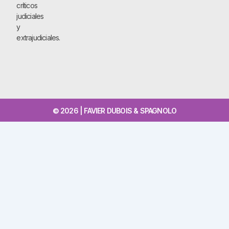
críticos
judiciales
y
extrajudiciales.
© 2026 | FAVIER DUBOIS & SPAGNOLO