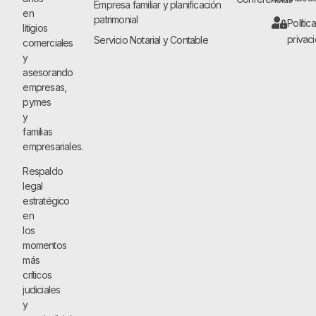
Empresa familiar y planificación
en
patrimonial
Polític
litigios
privac
Servicio Notarial y Contable
comerciales
y
asesorando
empresas,
pymes
y
familias
empresariales.
Respaldo
legal
estratégico
en
los
momentos
más
críticos
judiciales
y