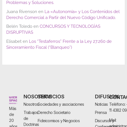
Problemas y Soluciones.
Juana Rivenson
en
La «Autonomía» y Los Contenidos del
Derecho Comercial a Partir del Nuevo Código Unificado.
Belén Toledo
en
CONCURSOS Y TECNOLOGÍAS
DISRUPTIVAS
Elisabet
en
Los “Testaferros” Frente a la Ley 27.260 de
Sinceramiento Fiscal (“Blanqueo”)
NOSOTROS
SERVICIOS
DIFUSION
CONTA
Nosotros
Sociedades y asociaciones
Noticias
Teléfono:
Más
11 4382 0
Trabajos
Derecho Societario
Prensa
de
de
Mail:
20
Fideicomisos y Negocios
Discursos y
Doctrinas
administra
años
Conferencias