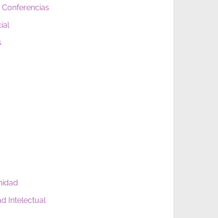
 Conferencias
ial
s
nidad
d Intelectual