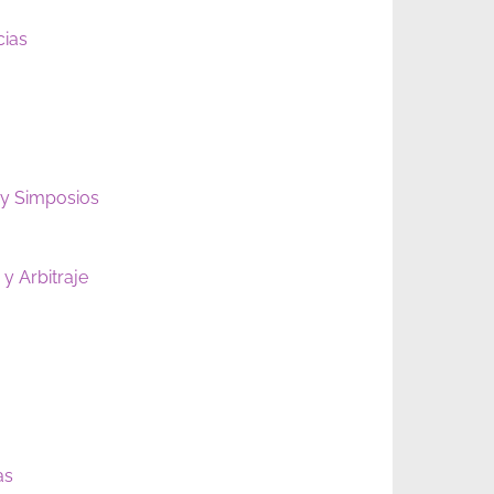
cias
 y Simposios
y Arbitraje
as