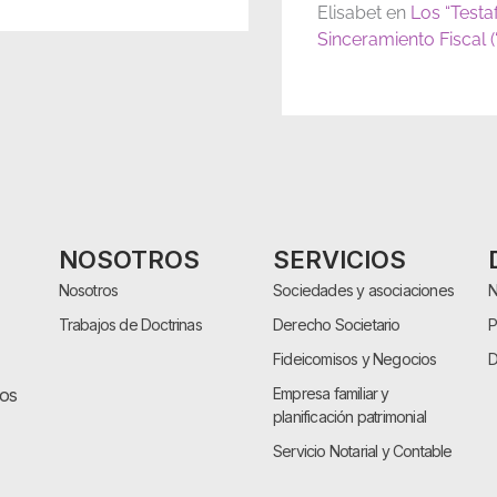
Elisabet
en
Los “Testa
Sinceramiento Fiscal 
NOSOTROS
SERVICIOS
Nosotros
Sociedades y asociaciones
N
Trabajos de Doctrinas
Derecho Societario
P
Fideicomisos y Negocios
D
cos
Empresa familiar y
planificación patrimonial
Servicio Notarial y Contable